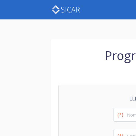
Progr
LL
(*)