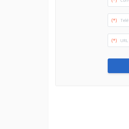
(*)
(*)
(*)