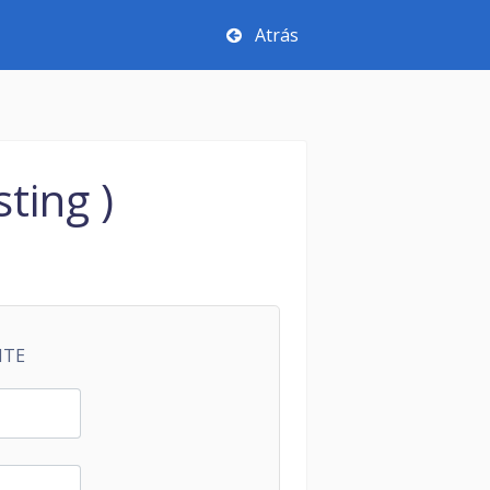
Atrás
ting )
NTE