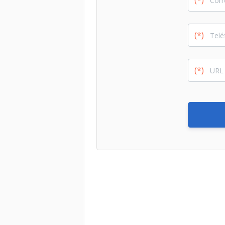
(*)
(*)
(*)