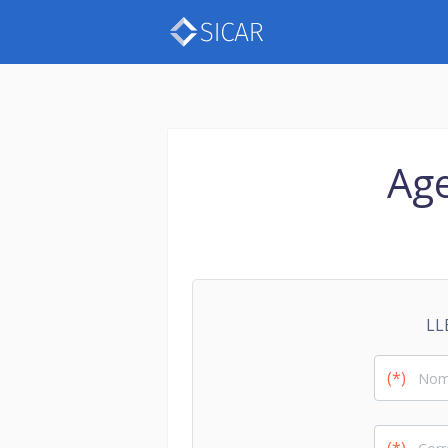
Age
LL
(*)