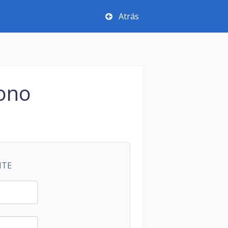
Atrás
fono
NTE